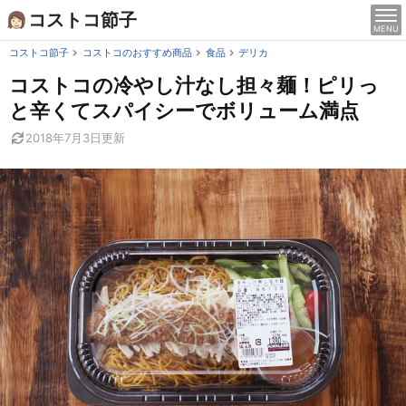
Skip
コストコ節子
MENU
to
content
コストコ節子
コストコのおすすめ商品
食品
デリカ
コストコの冷やし汁なし担々麺！ピリっ
と辛くてスパイシーでボリューム満点
2018年7月3日
更新