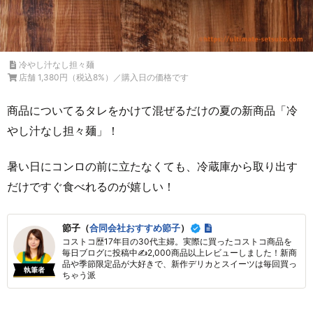
冷やし汁なし担々麺
店舗 1,380円（税込8%）／購入日の価格です
商品についてるタレをかけて混ぜるだけの夏の新商品「冷
やし汁なし担々麺」！
暑い日にコンロの前に立たなくても、冷蔵庫から取り出す
だけですぐ食べれるのが嬉しい！
節子（
合同会社おすすめ節子
）
コストコ歴17年目の30代主婦。実際に買ったコストコ商品を
毎日ブログに投稿中✍2,000商品以上レビューしました！新商
品や季節限定品が大好きで、新作デリカとスイーツは毎回買っ
執筆者
ちゃう派