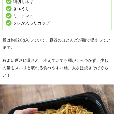
細切りネギ
きゅうり
ミニトマト
タレが入ったカップ
麺は約620g入っていて、容器のほとんどが麺で埋まってい
ます。
程よい硬さに蒸され、冷えていても麺がくっつかず、少し
の量もスルリと取れる食べやすい麺。太さは焼きそばぐら
い！