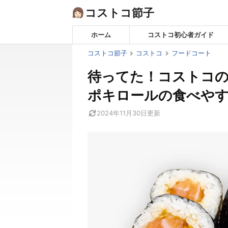
Skip
コストコ節子
to
content
ホーム
コストコ初心者ガイド
コストコ節子
コストコ
フードコート
待ってた！コストコ
ポキロールの食べや
2024年11月30日
更新