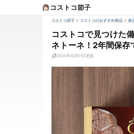
Skip
コストコ節子
to
content
コストコ節子
コストコのおすすめ商品
食
コストコで見つけた
ネトーネ！2年間保存
2020年10月11日
更新