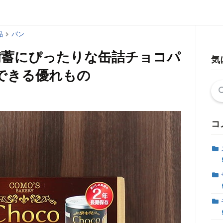
品
パン
備蓄にぴったりな缶詰チョコパ
気
できる優れもの
検
索:
コ