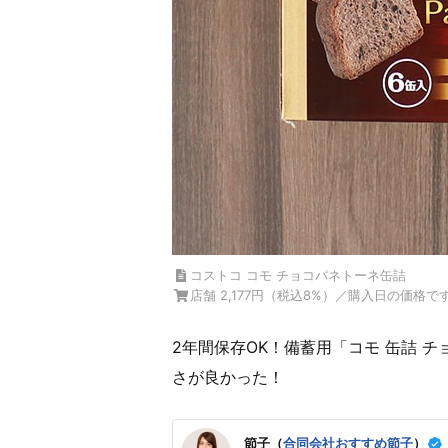
コストコ コモ チョコパネトーネ缶詰
店舗 2,177円（税込8%）／購入日の価格で
2年間保存OK！備蓄用「コモ 缶詰 
さが良かった！
節子（
合同会社おすすめ節子
）