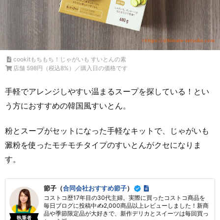
cookitもちもち！じゃがいも すいとんの素
店舗 598円（税込8%）／購入日の価格です
手軽でアレンジしやすい温まるスープを探している！とい
う方におすすめの韓国風すいとん。
粉とスープがセットになった手軽なキットで、じゃがいも
澱粉を使ったモチモチタイプのすいとんがクセになりま
す。
節子（
合同会社おすすめ節子
）
コストコ歴17年目の30代主婦。実際に買ったコストコ商品を
毎日ブログに投稿中✍2,000商品以上レビューしました！新商
品や季節限定品が大好きで、新作デリカとスイーツは毎回買っ
執筆者