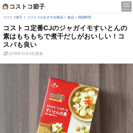
Skip
コストコ節子
MENU
to
content
コストコ節子
コストコのおすすめ商品
食品
韓国料理
コストコ定番CJのジャガイモすいとんの
素はもちもちで煮干だしがおいしい！コ
スパも良い
2018年10月3日
更新