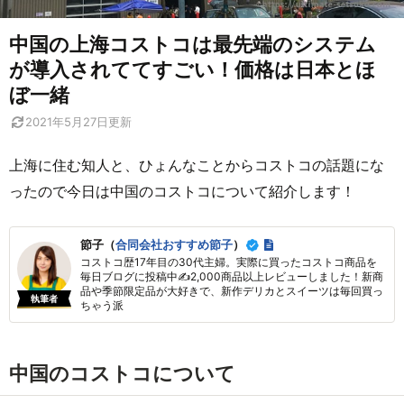
中国の上海コストコは最先端のシステム
が導入されててすごい！価格は日本とほ
ぼ一緒
2021年5月27日
更新
上海に住む知人と、ひょんなことからコストコの話題にな
ったので今日は中国のコストコについて紹介します！
節子（
合同会社おすすめ節子
）
コストコ歴17年目の30代主婦。実際に買ったコストコ商品を
毎日ブログに投稿中✍2,000商品以上レビューしました！新商
品や季節限定品が大好きで、新作デリカとスイーツは毎回買っ
執筆者
ちゃう派
中国のコストコについて