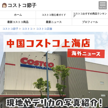
Skip
コストコ節子
MENU
to
コストコおすすめ商品ランキン
content
ホーム
コストコ初心者ガイド
グ
最新コストコ商品
最新ニュース
プロフィール
コストコ節子
コストコ
コストコ店舗