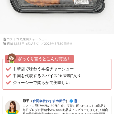
コストコ 広東風チャーシュー
店舗 1,653円（税込8%）／2025年5月30日時点
ざっくり言うとこんな商品！
中華店で味わう本格チャーシュー
中国を代表するスパイス”五香粉”入り
ジューシーで柔らかで美味しい
節子（
合同会社おすすめ節子
）
コストコ歴17年目の30代主婦。実際に買ったコストコ商品を
毎日ブログに投稿中✍2,000商品以上レビューしました！新商
品や季節限定品が大好きで、新作デリカとスイーツは毎回買っ