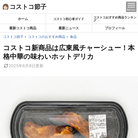
Skip
コストコ節子
MENU
to
コストコおすすめ商品ランキン
content
ホーム
コストコ初心者ガイド
グ
最新コストコ商品
最新ニュース
プロフィール
コストコ節子
コストコのおすすめ商品
食品
コストコ新商品は広東風チャーシュー！本
格中華の味わいホットデリカ
2025年6月8日
更新