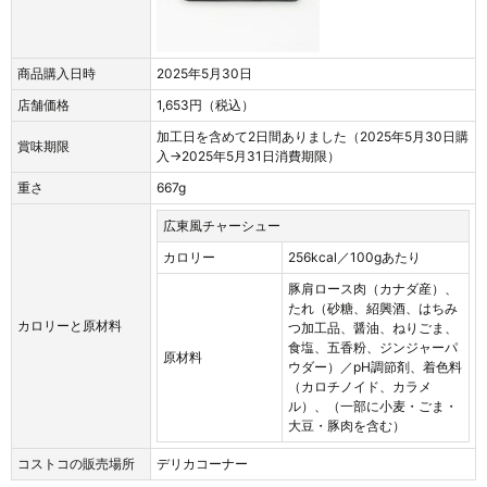
商品購入日時
2025年5月30日
店舗価格
1,653円（税込）
加工日を含めて2日間ありました（2025年5月30日購
賞味期限
入→2025年5月31日消費期限）
重さ
667g
広東風チャーシュー
カロリー
256kcal／100gあたり
豚肩ロース肉（カナダ産）、
たれ（砂糖、紹興酒、はちみ
カロリーと原材料
つ加工品、醤油、ねりごま、
食塩、五香粉、ジンジャーパ
原材料
ウダー）／pH調節剤、着色料
（カロチノイド、カラメ
ル）、（一部に小麦・ごま・
大豆・豚肉を含む）
コストコの販売場所
デリカコーナー