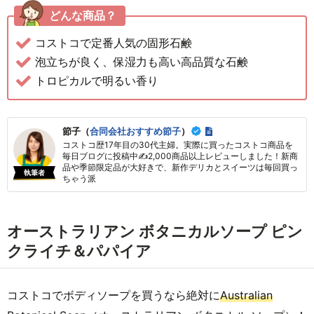
どんな商品？
コストコで定番人気の固形石鹸
泡立ちが良く、保湿力も高い高品質な石鹸
トロピカルで明るい香り
節子（
合同会社おすすめ節子
）
コストコ歴17年目の30代主婦。実際に買ったコストコ商品を
毎日ブログに投稿中✍2,000商品以上レビューしました！新商
品や季節限定品が大好きで、新作デリカとスイーツは毎回買っ
執筆者
ちゃう派
オーストラリアン ボタニカルソープ ピン
クライチ＆パパイア
コストコでボディソープを買うなら絶対に
Australian