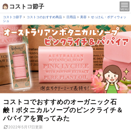
Skip
コストコ節子
MENU
to
content
コストコ節子
コストコのおすすめ商品
日用品
美容
せっけん・ボディウォッ
シュ
コストコでおすすめのオーガニック石
鹸！ボタニカルソープのピンクライチ＆
パパイアを買ってみた
2022年5月17日
更新