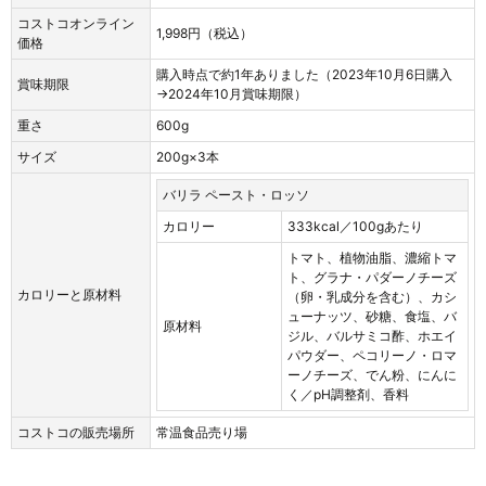
コストコオンライン
1,998円（税込）
価格
購入時点で約1年ありました（2023年10月6日購入
賞味期限
→2024年10月賞味期限）
重さ
600g
サイズ
200g×3本
バリラ ペースト・ロッソ
カロリー
333kcal／100gあたり
トマト、植物油脂、濃縮トマ
ト、グラナ・パダーノチーズ
カロリーと原材料
（卵・乳成分を含む）、カシ
ューナッツ、砂糖、食塩、バ
原材料
ジル、バルサミコ酢、ホエイ
パウダー、ペコリーノ・ロマ
ーノチーズ、でん粉、にんに
く／pH調整剤、香料
コストコの販売場所
常温食品売り場