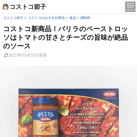
Skip
コストコ節子
MENU
to
content
コストコ節子
コストコのおすすめ商品
食品
調味料
コストコ新商品！バリラのペーストロッ
ソはトマトの甘さとチーズの旨味が絶品
のソース
2023年10月31日
更新