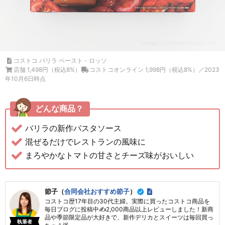
コストコ バリラ ペースト・ロッソ
店舗 1,498円（税込8%）
コストコオンライン 1,998円（税込8%）／2023
年10月6日時点
どんな商品？
バリラの新作パスタソース
混ぜるだけでレストランの風味に
まろやかなトマトの甘さとチーズ味がおいしい
節子（
合同会社おすすめ節子
）
コストコ歴17年目の30代主婦。実際に買ったコストコ商品を
毎日ブログに投稿中✍2,000商品以上レビューしました！新商
品や季節限定品が大好きで、新作デリカとスイーツは毎回買っ
執筆者