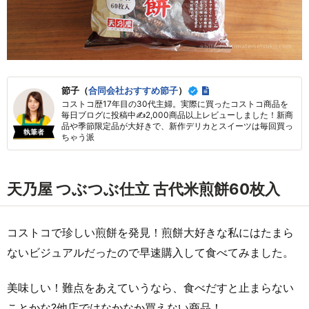
節子（
合同会社おすすめ節子
）
コストコ歴17年目の30代主婦。実際に買ったコストコ商品を
毎日ブログに投稿中✍2,000商品以上レビューしました！新商
品や季節限定品が大好きで、新作デリカとスイーツは毎回買っ
執筆者
ちゃう派
天乃屋 つぶつぶ仕立 古代米煎餅60枚入
コストコで珍しい煎餅を発見！煎餅大好きな私にはたまら
ないビジュアルだったので早速購入して食べてみました。
美味しい！難点をあえていうなら、食べだすと止まらない
ことかな?他店ではなかなか買えない商品！