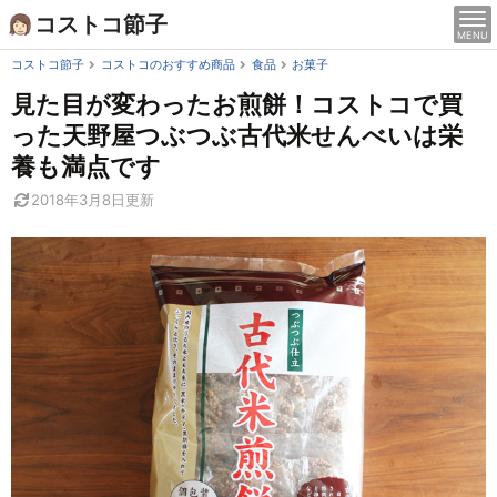
Skip
コストコ節子
MENU
to
content
コストコ節子
コストコのおすすめ商品
食品
お菓子
見た目が変わったお煎餅！コストコで買
った天野屋つぶつぶ古代米せんべいは栄
養も満点です
2018年3月8日
更新