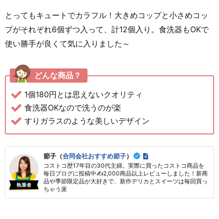
とってもキュートでカラフル！大きめコップと小さめコッ
プがそれぞれ6個ずつ入って、計12個入り。食洗器もOKで
使い勝手が良くて気に入りました～
どんな商品？
1個180円とは思えないクオリティ
食洗器OKなので洗うのが楽
すりガラスのような美しいデザイン
節子（
合同会社おすすめ節子
）
コストコ歴17年目の30代主婦。実際に買ったコストコ商品を
毎日ブログに投稿中✍2,000商品以上レビューしました！新商
品や季節限定品が大好きで、新作デリカとスイーツは毎回買っ
執筆者
ちゃう派