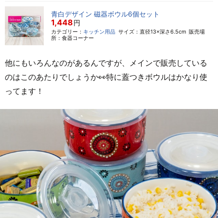
青白デザイン 磁器ボウル6個セット
1,448
円
カテゴリー：
キッチン用品
サイズ：直径13×深さ6.5cm
販売場
所：食器コーナー
他にもいろんなのがあるんですが、メインで販売している
のはこのあたりでしょうか👀特に蓋つきボウルはかなり使
ってます！