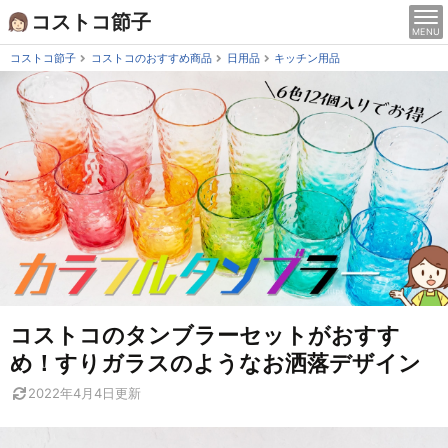
Skip
コストコ節子
MENU
to
content
コストコ節子
コストコのおすすめ商品
日用品
キッチン用品
コストコのタンブラーセットがおすす
め！すりガラスのようなお洒落デザイン
2022年4月4日
更新