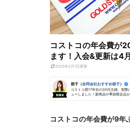
コストコの年会費が20
ます！入会&更新は4
2025年2月1日
更新
節子（
合同会社おすすめ節子
）
コストコ歴17年目の30代主婦。実際
ューしました！新商品や季節限定品が
執筆者
コストコの年会費が9年