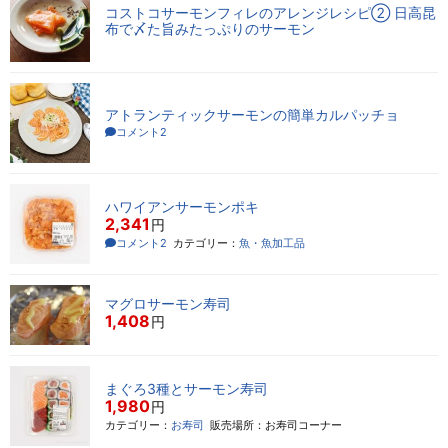
コストコサーモンフィレのアレンジレシピ② 日高昆
布で〆た旨みたっぷりのサーモン
アトランティックサーモンの簡単カルパッチョ
コメント2
ハワイアンサーモンポキ
2,341
円
コメント2
カテゴリー：
魚・魚加工品
マグロサーモン寿司
1,408
円
まぐろ3種とサーモン寿司
1,980
円
カテゴリー：
お寿司
販売場所：お寿司コーナー