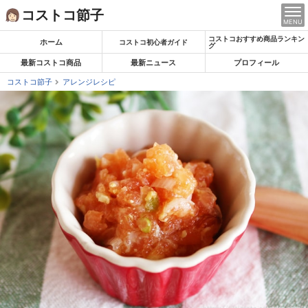
Skip
コストコ節子
MENU
to
コストコおすすめ商品ランキン
content
ホーム
コストコ初心者ガイド
グ
最新コストコ商品
最新ニュース
プロフィール
コストコ節子
アレンジレシピ