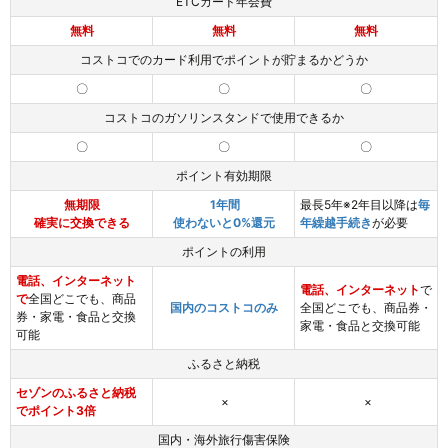
ETCカード年会費
無料
無料
無料
コストコでのカード利用でポイントが貯まるかどうか
〇
〇
〇
コストコのガソリンスタンドで使用できるか
〇
〇
〇
ポイント有効期限
無期限
1年間
最長5年※2年目以降は
毎
確実に交換できる
使わないと0%還元
年繰越手続き
が必要
ポイントの利用
電話、インターネット
電話、インターネット
で
で
全国どこでも、商品
国内のコストコのみ
全国どこでも、商品券・
券・家電・食品と交換
家電・食品と交換可能
可能
ふるさと納税
セゾンのふるさと納税
×
×
でポイント3倍
国内・海外旅行傷害保険