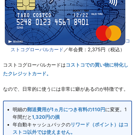
コ
ストコグローバルカード
／年会費：2,375円（税込）
コストコグローバルカードは
コストコでの買い物に特化し
たクレジットカード。
なので、日常的に使うには非常に癖があるのが特徴です。
明細の
郵送費用が1ヵ月につき有料の110円
に変更。1
年間だと
1,320円の損
年自動キャッシュバックの
リワード（ポイント）はコ
ストコ以外では使えません。