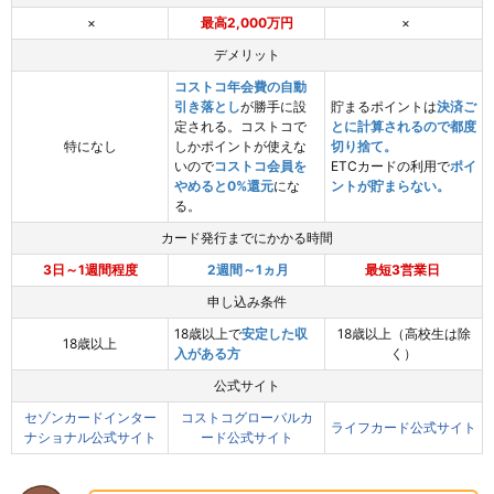
×
最高2,000万円
×
デメリット
コストコ年会費の自動
引き落とし
が勝手に設
貯まるポイントは
決済ご
定される。コストコで
とに計算されるので都度
特になし
しかポイントが使えな
切り捨て。
いので
コストコ会員を
ETCカードの利用で
ポイ
やめると0%還元
にな
ントが貯まらない。
る。
カード発行までにかかる時間
3日～1週間程度
2週間～1ヵ月
最短3営業日
申し込み条件
18歳以上で
安定した収
18歳以上（高校生は除
18歳以上
入がある方
く）
公式サイト
セゾンカードインター
コストコグローバルカ
ライフカード公式サイト
ナショナル公式サイト
ード公式サイト