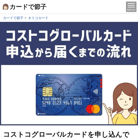
Skip
カードで節子
MENU
to
content
カードで節子
オリコカード
コストコグローバルカードを申し込んで