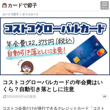
Skip
カードで節子
MENU
to
content
カードで節子
オリコカード
コストコグローバルカードの年会費はい
くら？自動引き落としに注意
2025年6月14日
更新
PR
コストコ会員だけが発行できるクレジットカード「コスト