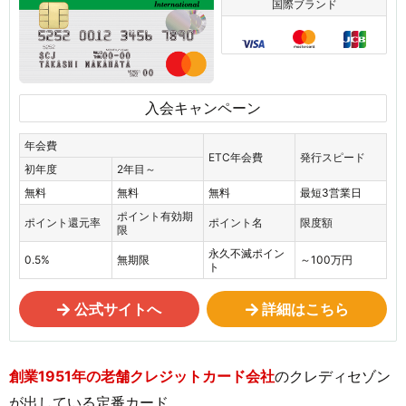
国際ブランド
入会キャンペーン
年会費
ETC年会費
発行スピード
初年度
2年目～
無料
無料
無料
最短3営業日
ポイント有効期
ポイント還元率
ポイント名
限度額
限
永久不滅ポイン
0.5%
無期限
～100万円
ト
公式サイトへ
詳細はこちら
創業1951年の老舗クレジットカード会社
のクレディセゾン
が出している定番カード。