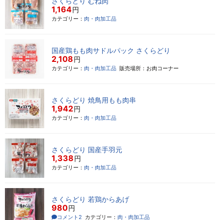
さくらどり むね肉
1,164
円
カテゴリー：
肉・肉加工品
国産鶏もも肉サドルパック さくらどり
2,108
円
カテゴリー：
肉・肉加工品
販売場所：お肉コーナー
さくらどり 焼鳥用もも肉串
1,942
円
カテゴリー：
肉・肉加工品
さくらどり 国産手羽元
1,338
円
カテゴリー：
肉・肉加工品
さくらどり 若鶏からあげ
980
円
コメント2
カテゴリー：
肉・肉加工品