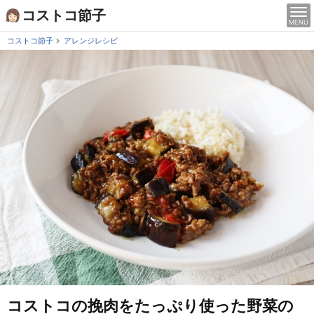
Skip
コストコ節子
MENU
to
content
コストコ節子
アレンジレシピ
コストコの挽肉をたっぷり使った野菜の