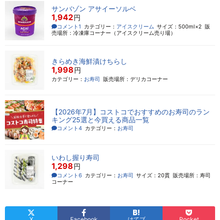
サンバゾン アサイーソルベ
1,942
円
コメント1
カテゴリー：
アイスクリーム
サイズ：500ml×2
販
売場所：冷凍庫コーナー（アイスクリーム売り場）
きらめき海鮮漬けちらし
1,998
円
カテゴリー：
お寿司
販売場所：デリカコーナー
【2026年7月】コストコでおすすめのお寿司のラン
キング25選と今買える商品一覧
コメント4
カテゴリー：
お寿司
いわし握り寿司
1,298
円
コメント6
カテゴリー：
お寿司
サイズ：20貫
販売場所：寿司
コーナー
X
Facebook
はてブ
Pocket