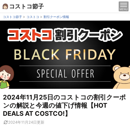
Skip
コストコ節子
MENU
to
content
コストコ節子
コストコ
割引クーポン情報
2024年11月25日のコストコの割引クーポ
ンの解説と今週の値下げ情報【HOT
DEALS AT COSTCO!】
2024年11月24日
更新