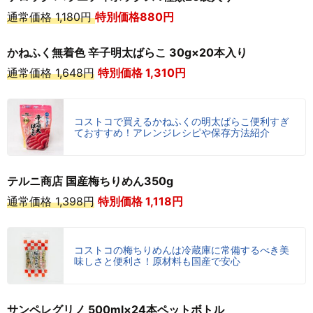
通常価格 1,180円
特別価格880円
かねふく無着色 辛子明太ばらこ 30g×20本入り
通常価格 1,648円
特別価格 1,310
円
コストコで買えるかねふくの明太ばらこ便利すぎ
ておすすめ！アレンジレシピや保存方法紹介
テルニ商店 国産梅ちりめん350g
通常価格 1,398円
特別価格 1,118
円
コストコの梅ちりめんは冷蔵庫に常備するべき美
味しさと便利さ！原材料も国産で安心
サンペレグリノ 500ml×24本ペットボトル