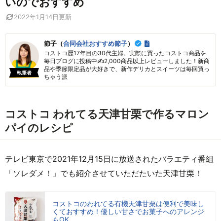
いのでおすすめ
2022年1月14日
更新
節子（
合同会社おすすめ節子
）
コストコ歴17年目の30代主婦。実際に買ったコストコ商品を
毎日ブログに投稿中✍2,000商品以上レビューしました！新商
品や季節限定品が大好きで、新作デリカとスイーツは毎回買っ
執筆者
ちゃう派
コストコ われてる天津甘栗で作るマロン
パイのレシピ
テレビ東京で2021年12月15日に放送されたバラエティ番組
「ソレダメ！」でも紹介させていただたいた天津甘栗！
コストコのわれてる有機天津甘栗は便利で美味し
くておすすめ！優しい甘さでお菓子へのアレンジ
もOK