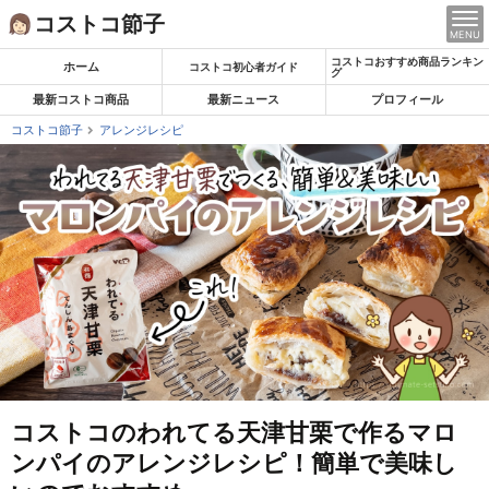
Skip
コストコ節子
MENU
to
コストコおすすめ商品ランキン
content
ホーム
コストコ初心者ガイド
グ
最新コストコ商品
最新ニュース
プロフィール
コストコ節子
アレンジレシピ
コストコのわれてる天津甘栗で作るマロ
ンパイのアレンジレシピ！簡単で美味し