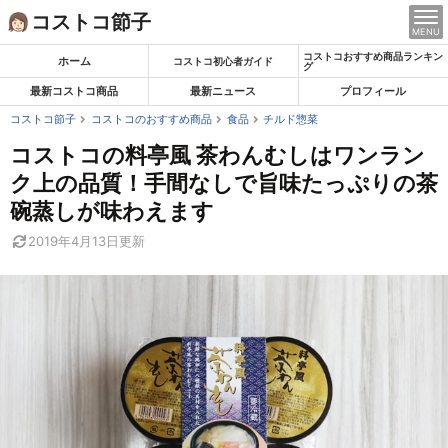
Skip
コストコ節子
MENU
to
コストコおすすめ商品ランキン
content
ホーム
コストコ初心者ガイド
グ
最新コストコ商品
最新ニュース
プロフィール
コストコ節子
コストコのおすすめ商品
食品
チルド惣菜
コストコの料亭風 茶わんむしはワンラン
ク上の品質！手間なしで旨味たっぷりの茶
碗蒸しが味わえます
2019年4月13日
更新