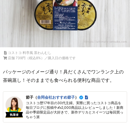
コストコ 料亭風 茶わんむし
店舗 739円（税込8%）／購入日の価格です
パッケージのイメージ通り！具だくさんでワンランク上の
茶碗蒸し！そのままでも食べられる便利な商品です。
節子（
合同会社おすすめ節子
）
コストコ歴17年目の30代主婦。実際に買ったコストコ商品を
毎日ブログに投稿中✍2,000商品以上レビューしました！新商
品や季節限定品が大好きで、新作デリカとスイーツは毎回買っ
執筆者
ちゃう派